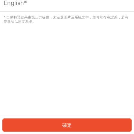
English*
發生錯誤！請登入並再試一次或回到主
頁。
* 自動翻譯結果由第三方提供，未涵蓋圖片及系統文字，並可能存在誤差，若有
差異請以原文為準。
登入
返回首頁
確定
ID: 567c6c5188-9886-4e86-aea6-9b88b368e7a6