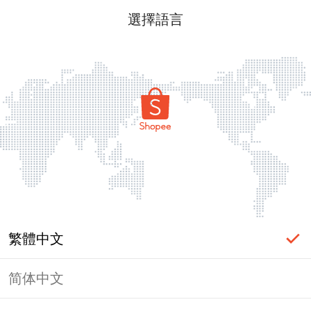
選擇語言
繁體中文
简体中文
頁面無法顯示