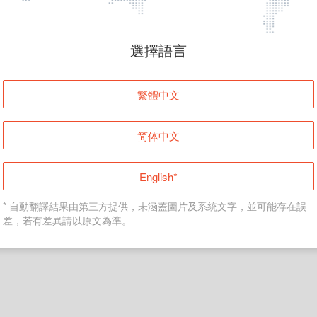
頁面無法顯示
選擇語言
發生錯誤！請登入並再試一次或回到主頁。
繁體中文
登入
简体中文
返回首頁
English*
* 自動翻譯結果由第三方提供，未涵蓋圖片及系統文字，並可能存在誤
差，若有差異請以原文為準。