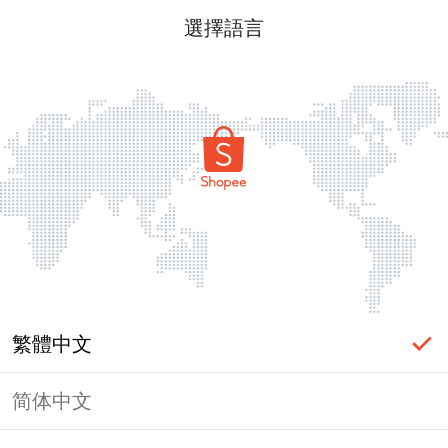
選擇語言
繁體中文
简体中文
頁面無法顯示