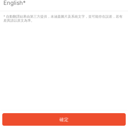
English*
發生錯誤！請登入並再試一次或回到主
頁。
* 自動翻譯結果由第三方提供，未涵蓋圖片及系統文字，並可能存在誤差，若有
差異請以原文為準。
登入
返回首頁
確定
ID: 729df3ee85f-bd79-45f0-b84d-1e19df3da802