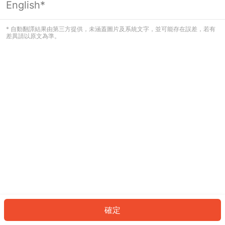
English*
發生錯誤！請登入並再試一次或回到主
頁。
* 自動翻譯結果由第三方提供，未涵蓋圖片及系統文字，並可能存在誤差，若有
差異請以原文為準。
登入
返回首頁
確定
ID: 12115b7907e-c876-4d35-8b10-efb7f29e8848