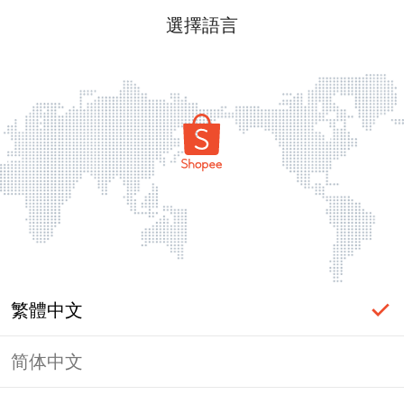
選擇語言
繁體中文
简体中文
頁面無法顯示