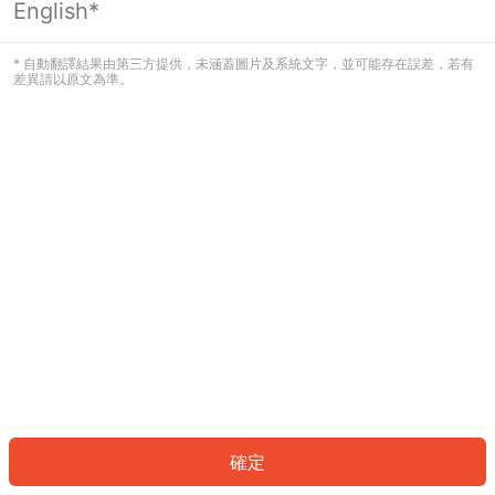
English*
發生錯誤！請登入並再試一次或回到主
頁。
* 自動翻譯結果由第三方提供，未涵蓋圖片及系統文字，並可能存在誤差，若有
差異請以原文為準。
登入
返回首頁
確定
ID: 621394bcdcc-35d7-4411-84b9-9721c385430f