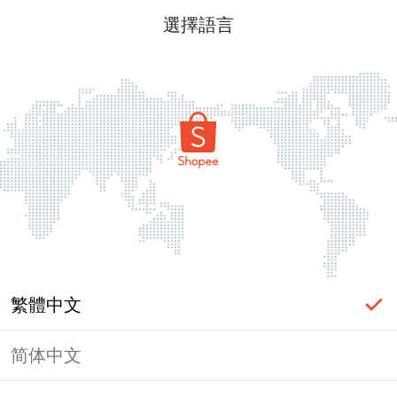
選擇語言
繁體中文
简体中文
頁面無法顯示