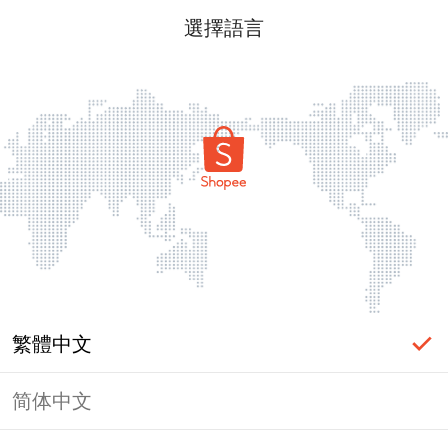
選擇語言
繁體中文
简体中文
頁面無法顯示