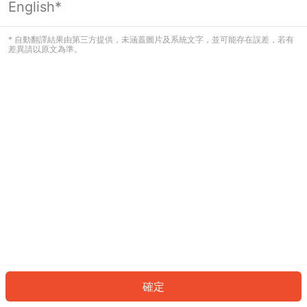
English*
發生錯誤！請登入並再試一次或回到主
頁。
* 自動翻譯結果由第三方提供，未涵蓋圖片及系統文字，並可能存在誤差，若有
差異請以原文為準。
登入
返回首頁
確定
ID: 87850280f3b-4ac9-49d3-9bf3-be717483f2d5