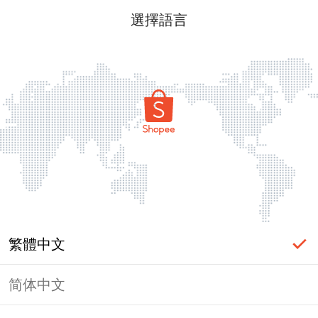
選擇語言
繁體中文
简体中文
頁面無法顯示