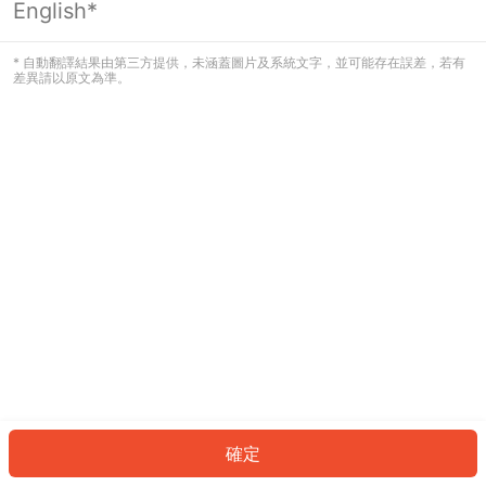
English*
發生錯誤！請登入並再試一次或回到主
頁。
* 自動翻譯結果由第三方提供，未涵蓋圖片及系統文字，並可能存在誤差，若有
差異請以原文為準。
登入
返回首頁
確定
ID: 7991b183f57-d3b1-416e-ad7c-386b0b4c991f