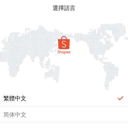
選擇語言
繁體中文
简体中文
頁面無法顯示