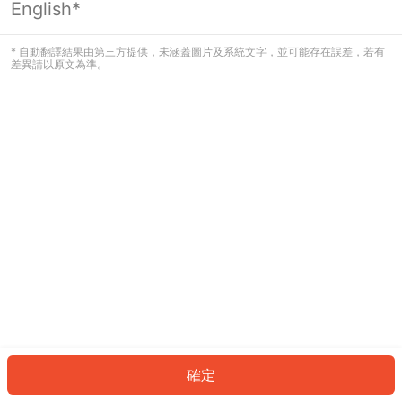
English*
發生錯誤！請登入並再試一次或回到主
頁。
* 自動翻譯結果由第三方提供，未涵蓋圖片及系統文字，並可能存在誤差，若有
差異請以原文為準。
登入
返回首頁
確定
ID: 342a456f64d-3ee5-45ad-938e-b7fcda0eb55e