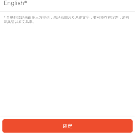
English*
發生錯誤！請登入並再試一次或回到主
頁。
* 自動翻譯結果由第三方提供，未涵蓋圖片及系統文字，並可能存在誤差，若有
差異請以原文為準。
登入
返回首頁
確定
ID: 93533b77de5-8a4e-433c-aa9d-6baa3f6353c9