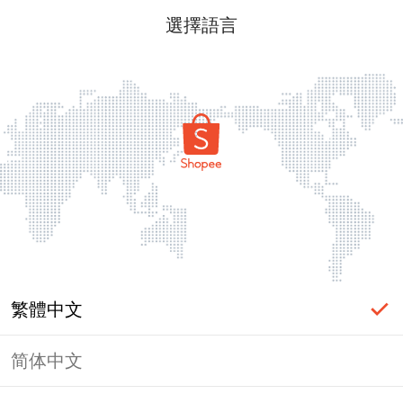
選擇語言
繁體中文
简体中文
頁面無法顯示