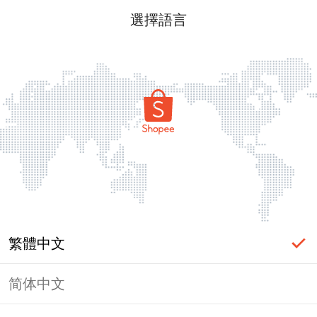
選擇語言
繁體中文
简体中文
頁面無法顯示