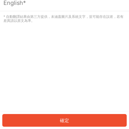
English*
發生錯誤！請登入並再試一次或回到主
頁。
* 自動翻譯結果由第三方提供，未涵蓋圖片及系統文字，並可能存在誤差，若有
差異請以原文為準。
登入
返回首頁
確定
ID: 751fa83b129-3090-4d54-a344-e0920aa73f92