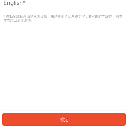
English*
發生錯誤！請登入並再試一次或回到主
頁。
* 自動翻譯結果由第三方提供，未涵蓋圖片及系統文字，並可能存在誤差，若有
差異請以原文為準。
登入
返回首頁
確定
ID: 7446d5c1792-01be-4a0c-bfff-0ad16eb9eed9