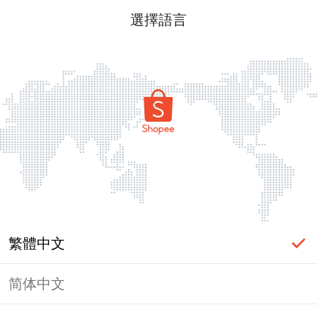
選擇語言
繁體中文
简体中文
頁面無法顯示