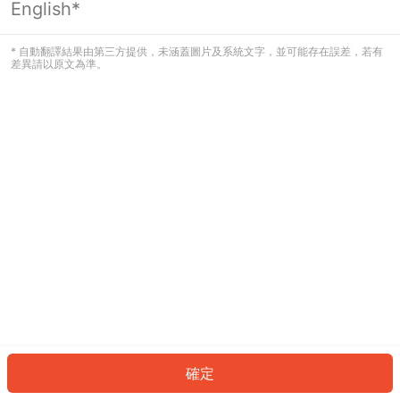
English*
發生錯誤！請登入並再試一次或回到主
頁。
* 自動翻譯結果由第三方提供，未涵蓋圖片及系統文字，並可能存在誤差，若有
差異請以原文為準。
登入
返回首頁
確定
ID: 30d65224a2-c8d2-4b4e-b1b1-02b39d6f7ebe