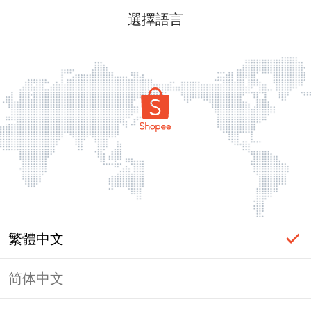
選擇語言
繁體中文
简体中文
頁面無法顯示