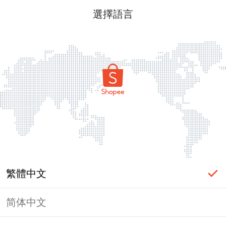
選擇語言
繁體中文
简体中文
頁面無法顯示