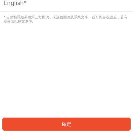
English*
發生錯誤！請登入並再試一次或回到主
頁。
* 自動翻譯結果由第三方提供，未涵蓋圖片及系統文字，並可能存在誤差，若有
差異請以原文為準。
登入
返回首頁
確定
ID: 58565ed38b5-67f1-40f3-8fbc-81fafa82b57c