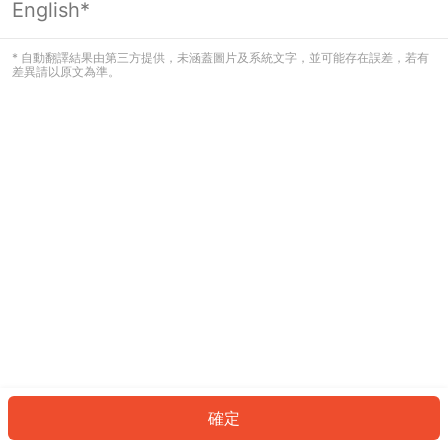
English*
發生錯誤！請登入並再試一次或回到主
頁。
* 自動翻譯結果由第三方提供，未涵蓋圖片及系統文字，並可能存在誤差，若有
差異請以原文為準。
登入
返回首頁
確定
ID: 634972656e0-d9de-4272-bdd5-c0eb413db72d