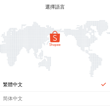
選擇語言
繁體中文
简体中文
頁面無法顯示