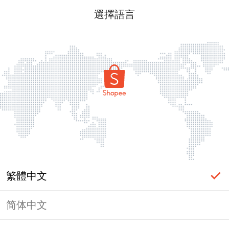
選擇語言
繁體中文
简体中文
頁面無法顯示