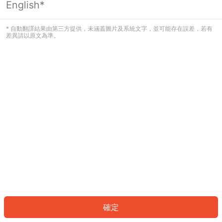
English*
發生錯誤！請登入並再試一次或回到主
頁。
* 自動翻譯結果由第三方提供，未涵蓋圖片及系統文字，並可能存在誤差，若有
差異請以原文為準。
登入
返回首頁
確定
ID: 6461f225f38-e147-4397-99e4-7e5c687d1cc2