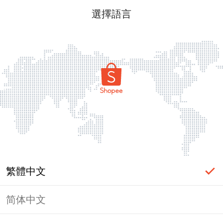
選擇語言
繁體中文
简体中文
頁面無法顯示