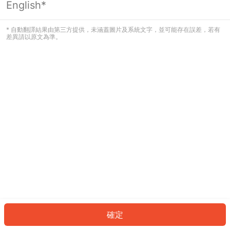
English*
發生錯誤！請登入並再試一次或回到主
頁。
* 自動翻譯結果由第三方提供，未涵蓋圖片及系統文字，並可能存在誤差，若有
差異請以原文為準。
登入
返回首頁
確定
ID: 60282aded54-e1eb-4c80-b042-8761a4bee6c3