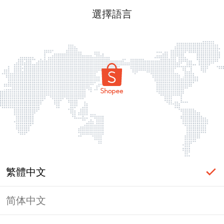
選擇語言
繁體中文
简体中文
頁面無法顯示