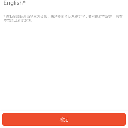
English*
發生錯誤！請登入並再試一次或回到主
頁。
* 自動翻譯結果由第三方提供，未涵蓋圖片及系統文字，並可能存在誤差，若有
差異請以原文為準。
登入
返回首頁
確定
ID: 850a1c2dd56-01e9-4100-b8f0-289de097fcb5