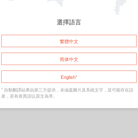
頁面無法顯示
選擇語言
發生錯誤！請登入並再試一次或回到主頁。
繁體中文
登入
简体中文
返回首頁
English*
* 自動翻譯結果由第三方提供，未涵蓋圖片及系統文字，並可能存在誤
差，若有差異請以原文為準。