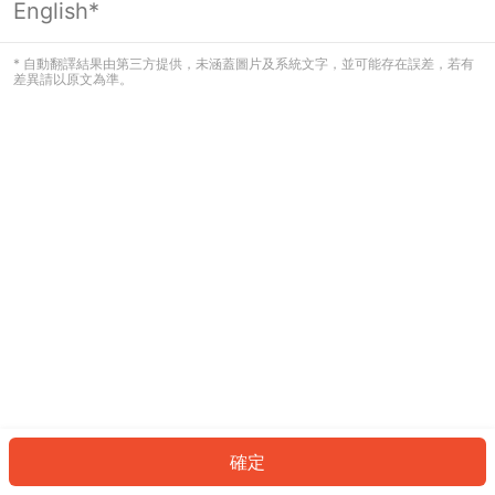
English*
發生錯誤！請登入並再試一次或回到主
頁。
* 自動翻譯結果由第三方提供，未涵蓋圖片及系統文字，並可能存在誤差，若有
差異請以原文為準。
登入
返回首頁
確定
ID: 998e48e146f-312b-4fea-9547-39e1610113f3