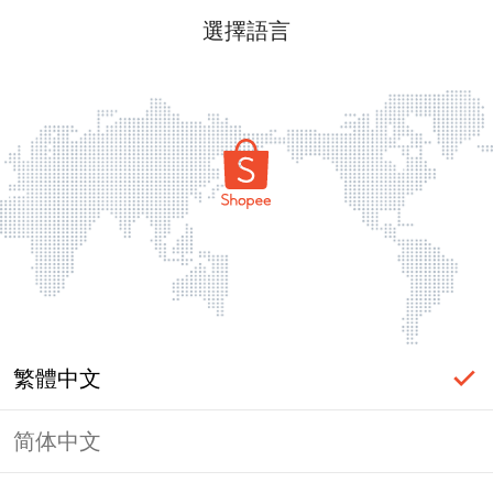
選擇語言
繁體中文
简体中文
頁面無法顯示