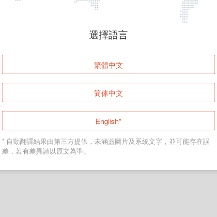
頁面無法顯示
選擇語言
發生錯誤！請登入並再試一次或回到主頁。
繁體中文
登入
简体中文
返回首頁
English*
* 自動翻譯結果由第三方提供，未涵蓋圖片及系統文字，並可能存在誤
差，若有差異請以原文為準。