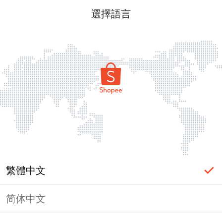
選擇語言
繁體中文
简体中文
頁面無法顯示