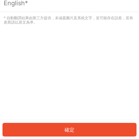
English*
發生錯誤！請登入並再試一次或回到主
頁。
* 自動翻譯結果由第三方提供，未涵蓋圖片及系統文字，並可能存在誤差，若有
差異請以原文為準。
登入
返回首頁
確定
ID: 465673bb0ca-76a1-4346-9708-b85d57fd0e18