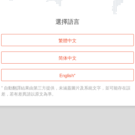
頁面無法顯示
選擇語言
發生錯誤！請登入並再試一次或回到主頁。
繁體中文
登入
简体中文
返回首頁
English*
* 自動翻譯結果由第三方提供，未涵蓋圖片及系統文字，並可能存在誤
差，若有差異請以原文為準。