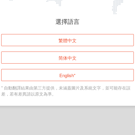
頁面無法顯示
選擇語言
發生錯誤！請登入並再試一次或回到主頁。
繁體中文
登入
简体中文
返回首頁
English*
* 自動翻譯結果由第三方提供，未涵蓋圖片及系統文字，並可能存在誤
差，若有差異請以原文為準。