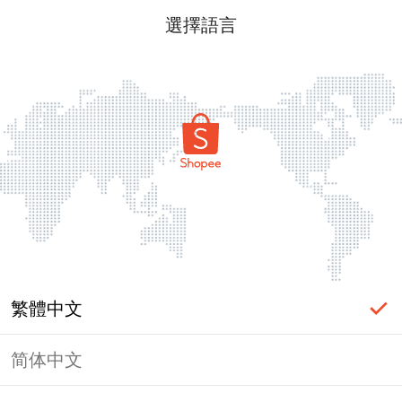
選擇語言
繁體中文
简体中文
頁面無法顯示