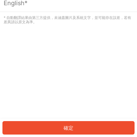
English*
發生錯誤！請登入並再試一次或回到主
頁。
* 自動翻譯結果由第三方提供，未涵蓋圖片及系統文字，並可能存在誤差，若有
差異請以原文為準。
登入
返回首頁
確定
ID: 8375848e740-3671-4d08-9bd6-fa1a52f638d8