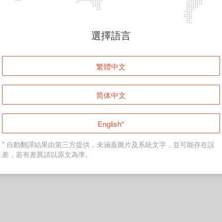
頁面無法顯示
選擇語言
發生錯誤！請登入並再試一次或回到主頁。
繁體中文
登入
简体中文
返回首頁
English*
* 自動翻譯結果由第三方提供，未涵蓋圖片及系統文字，並可能存在誤
差，若有差異請以原文為準。