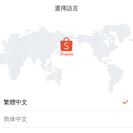
選擇語言
繁體中文
简体中文
頁面無法顯示