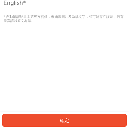
English*
發生錯誤！請登入並再試一次或回到主
頁。
* 自動翻譯結果由第三方提供，未涵蓋圖片及系統文字，並可能存在誤差，若有
差異請以原文為準。
登入
返回首頁
確定
ID: 370de797bd5-44eb-47e2-8f3d-23ff7e0534f1