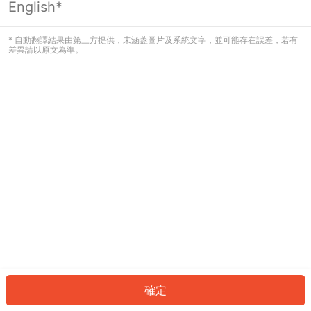
English*
發生錯誤！請登入並再試一次或回到主
頁。
* 自動翻譯結果由第三方提供，未涵蓋圖片及系統文字，並可能存在誤差，若有
差異請以原文為準。
登入
返回首頁
確定
ID: 657a4aaca8c-458d-412f-a39b-a73c1ae6e8fc