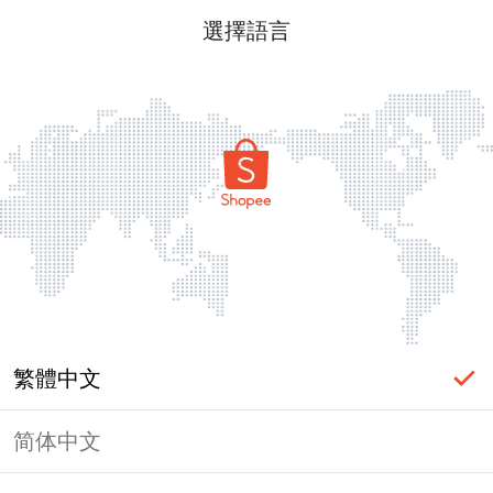
選擇語言
繁體中文
简体中文
頁面無法顯示