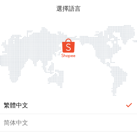
選擇語言
繁體中文
简体中文
頁面無法顯示