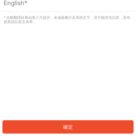
English*
發生錯誤！請登入並再試一次或回到主
頁。
* 自動翻譯結果由第三方提供，未涵蓋圖片及系統文字，並可能存在誤差，若有
差異請以原文為準。
登入
返回首頁
確定
ID: 175cf95cb70-1370-4055-859b-881b826f7830