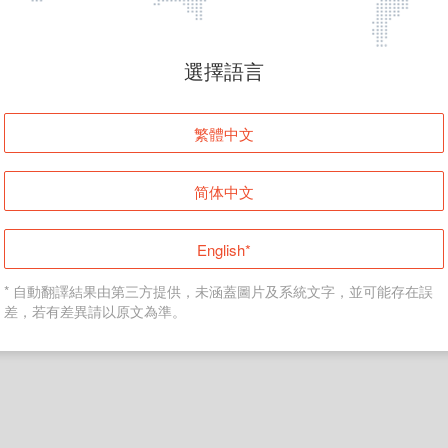
頁面無法顯示
選擇語言
發生錯誤！請登入並再試一次或回到主頁。
繁體中文
登入
简体中文
返回首頁
English*
* 自動翻譯結果由第三方提供，未涵蓋圖片及系統文字，並可能存在誤
差，若有差異請以原文為準。