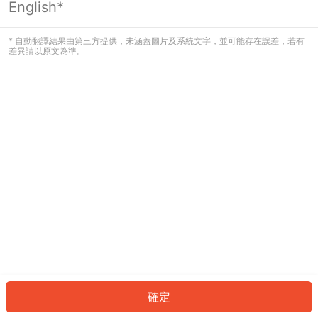
English*
發生錯誤！請登入並再試一次或回到主
頁。
* 自動翻譯結果由第三方提供，未涵蓋圖片及系統文字，並可能存在誤差，若有
差異請以原文為準。
登入
返回首頁
確定
ID: 93155c74da3-1282-4d0a-8d98-1d040d618df5