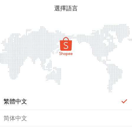
選擇語言
繁體中文
简体中文
頁面無法顯示