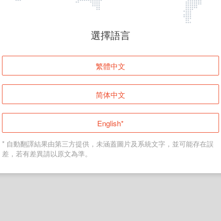
頁面無法顯示
選擇語言
發生錯誤！請登入並再試一次或回到主頁。
繁體中文
登入
简体中文
返回首頁
English*
* 自動翻譯結果由第三方提供，未涵蓋圖片及系統文字，並可能存在誤
差，若有差異請以原文為準。