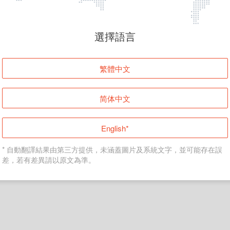
頁面無法顯示
選擇語言
發生錯誤！請登入並再試一次或回到主頁。
繁體中文
登入
简体中文
返回首頁
English*
* 自動翻譯結果由第三方提供，未涵蓋圖片及系統文字，並可能存在誤
差，若有差異請以原文為準。