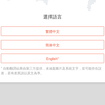
頁面無法顯示
選擇語言
發生錯誤！請登入並再試一次或回到主頁。
繁體中文
登入
简体中文
返回首頁
English*
* 自動翻譯結果由第三方提供，未涵蓋圖片及系統文字，並可能存在誤
差，若有差異請以原文為準。