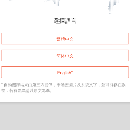
頁面無法顯示
選擇語言
發生錯誤！請登入並再試一次或回到主頁。
繁體中文
登入
简体中文
返回首頁
English*
* 自動翻譯結果由第三方提供，未涵蓋圖片及系統文字，並可能存在誤
差，若有差異請以原文為準。