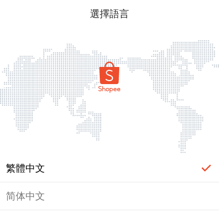
選擇語言
繁體中文
简体中文
頁面無法顯示