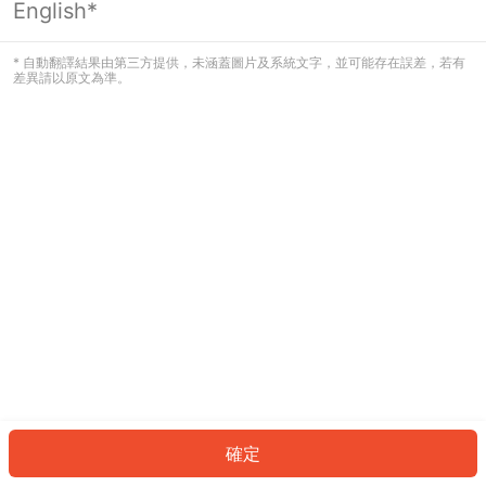
English*
發生錯誤！請登入並再試一次或回到主
頁。
* 自動翻譯結果由第三方提供，未涵蓋圖片及系統文字，並可能存在誤差，若有
差異請以原文為準。
登入
返回首頁
確定
ID: 1164f03aec5-fa8c-41d8-ba84-d6b62c6c46d8