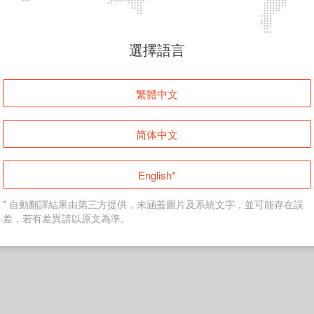
頁面無法顯示
選擇語言
發生錯誤！請登入並再試一次或回到主頁。
繁體中文
登入
简体中文
返回首頁
English*
* 自動翻譯結果由第三方提供，未涵蓋圖片及系統文字，並可能存在誤
差，若有差異請以原文為準。