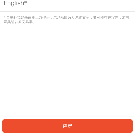
English*
發生錯誤！請登入並再試一次或回到主
頁。
* 自動翻譯結果由第三方提供，未涵蓋圖片及系統文字，並可能存在誤差，若有
差異請以原文為準。
登入
返回首頁
確定
ID: 178792fb8b9-3c88-4cef-b237-e50feae53970