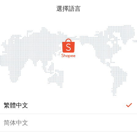
選擇語言
繁體中文
简体中文
頁面無法顯示