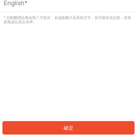
English*
發生錯誤！請登入並再試一次或回到主
頁。
* 自動翻譯結果由第三方提供，未涵蓋圖片及系統文字，並可能存在誤差，若有
差異請以原文為準。
登入
返回首頁
確定
ID: 2535497f97e-f22b-4349-b575-3f7818ca9eb4