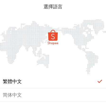
選擇語言
繁體中文
简体中文
頁面無法顯示