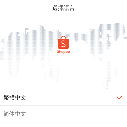
選擇語言
繁體中文
简体中文
頁面無法顯示