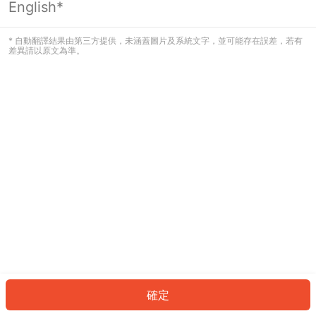
English*
發生錯誤！請登入並再試一次或回到主
頁。
* 自動翻譯結果由第三方提供，未涵蓋圖片及系統文字，並可能存在誤差，若有
差異請以原文為準。
登入
返回首頁
確定
ID: 4596e9d8e49-a161-4d53-b242-75332aaff414