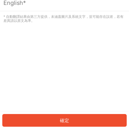
English*
發生錯誤！請登入並再試一次或回到主
頁。
* 自動翻譯結果由第三方提供，未涵蓋圖片及系統文字，並可能存在誤差，若有
差異請以原文為準。
登入
返回首頁
確定
ID: 5053ba3b719-5d00-4f94-806b-446d95fcd5b6