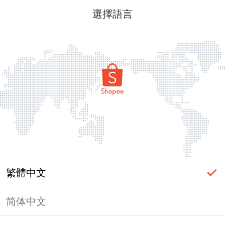
選擇語言
繁體中文
简体中文
頁面無法顯示