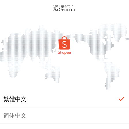
選擇語言
繁體中文
简体中文
頁面無法顯示