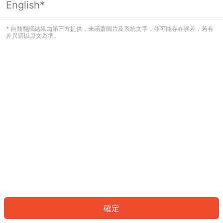
English*
發生錯誤！請登入並再試一次或回到主
頁。
* 自動翻譯結果由第三方提供，未涵蓋圖片及系統文字，並可能存在誤差，若有
差異請以原文為準。
登入
返回首頁
確定
ID: 338efe9e99-dcd1-46f9-ad98-4061698d9c26