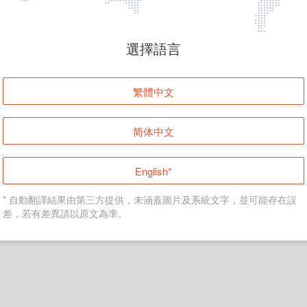
頁面無法顯示
選擇語言
發生錯誤！請登入並再試一次或回到主頁。
繁體中文
登入
简体中文
返回首頁
English*
* 自動翻譯結果由第三方提供，未涵蓋圖片及系統文字，並可能存在誤
差，若有差異請以原文為準。