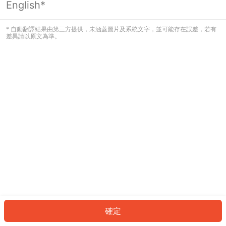
English*
發生錯誤！請登入並再試一次或回到主
頁。
* 自動翻譯結果由第三方提供，未涵蓋圖片及系統文字，並可能存在誤差，若有
差異請以原文為準。
登入
返回首頁
確定
ID: 763eee862b0-43bf-4fe0-b9f9-00991e4f9d46