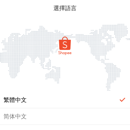
選擇語言
繁體中文
简体中文
頁面無法顯示