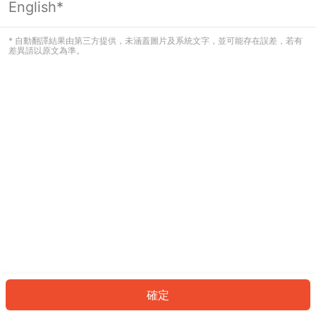
English*
發生錯誤！請登入並再試一次或回到主
頁。
* 自動翻譯結果由第三方提供，未涵蓋圖片及系統文字，並可能存在誤差，若有
差異請以原文為準。
登入
返回首頁
確定
ID: 13716622a3d-3d22-4136-9610-43e4ee88afcb