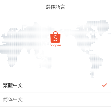
選擇語言
繁體中文
简体中文
頁面無法顯示