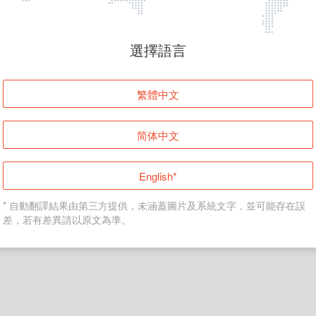
頁面無法顯示
選擇語言
發生錯誤！請登入並再試一次或回到主頁。
繁體中文
登入
简体中文
返回首頁
English*
* 自動翻譯結果由第三方提供，未涵蓋圖片及系統文字，並可能存在誤
差，若有差異請以原文為準。