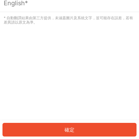
English*
發生錯誤！請登入並再試一次或回到主
頁。
* 自動翻譯結果由第三方提供，未涵蓋圖片及系統文字，並可能存在誤差，若有
差異請以原文為準。
登入
返回首頁
確定
ID: 194e3e904f9-cd88-449e-8620-75d08412dcb8