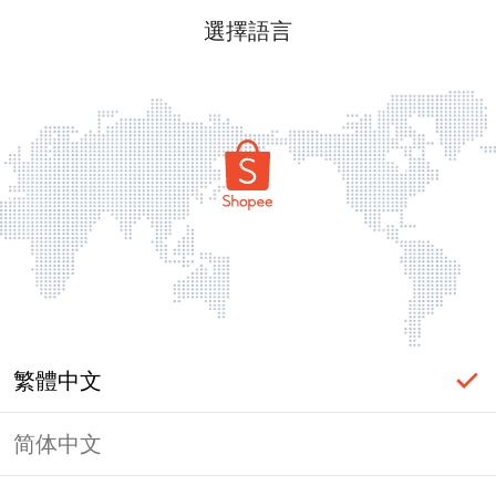
選擇語言
繁體中文
简体中文
頁面無法顯示