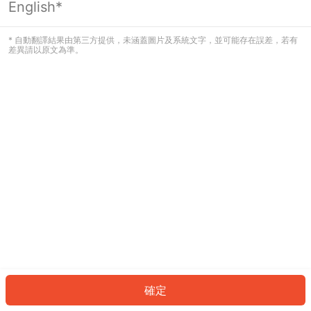
English*
發生錯誤！請登入並再試一次或回到主
頁。
* 自動翻譯結果由第三方提供，未涵蓋圖片及系統文字，並可能存在誤差，若有
差異請以原文為準。
登入
返回首頁
確定
ID: 5623dfd3f5a-832d-4bde-b87d-5babf73c266b