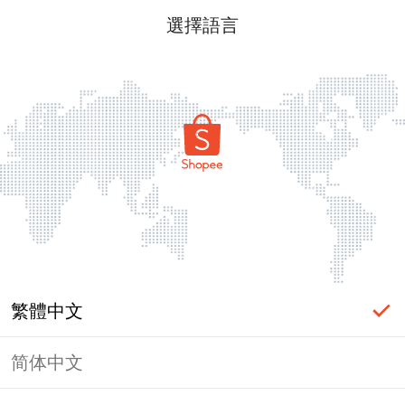
選擇語言
繁體中文
简体中文
頁面無法顯示