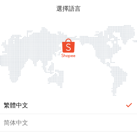
選擇語言
繁體中文
简体中文
頁面無法顯示