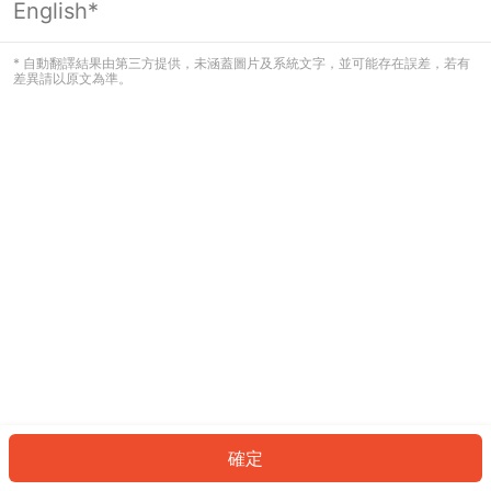
English*
發生錯誤！請登入並再試一次或回到主
頁。
* 自動翻譯結果由第三方提供，未涵蓋圖片及系統文字，並可能存在誤差，若有
差異請以原文為準。
登入
返回首頁
確定
ID: 954cb26c140-a05c-4975-bfdc-b431151f0dc0