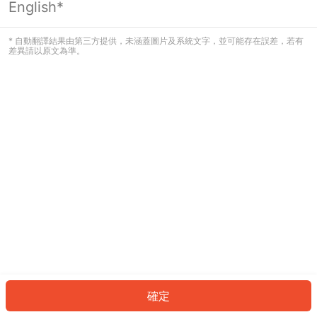
English*
發生錯誤！請登入並再試一次或回到主
頁。
* 自動翻譯結果由第三方提供，未涵蓋圖片及系統文字，並可能存在誤差，若有
差異請以原文為準。
登入
返回首頁
確定
ID: 418fb0a576c-2a01-4ce1-bfe7-9555d25ae0ca