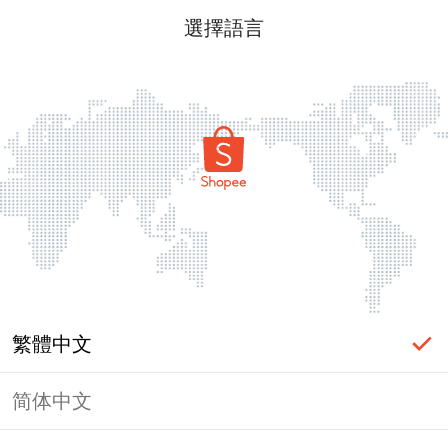
選擇語言
繁體中文
简体中文
頁面無法顯示