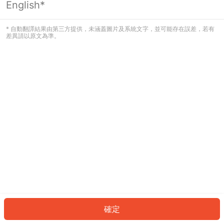
English*
發生錯誤！請登入並再試一次或回到主
頁。
* 自動翻譯結果由第三方提供，未涵蓋圖片及系統文字，並可能存在誤差，若有
差異請以原文為準。
登入
返回首頁
確定
ID: 23827e2a65c-c946-4e32-bd0c-36150c87ff25