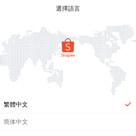
選擇語言
繁體中文
简体中文
頁面無法顯示